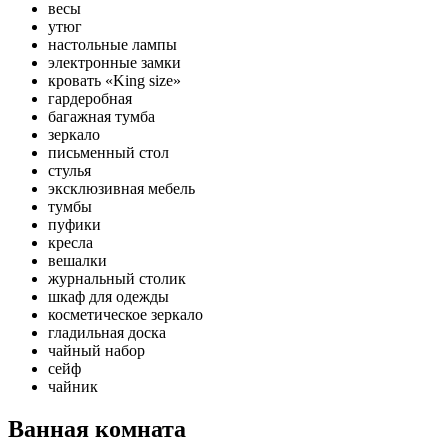
весы
утюг
настольные лампы
электронные замки
кровать «King size»
гардеробная
багажная тумба
зеркало
письменный стол
стулья
эксклюзивная мебель
тумбы
пуфики
кресла
вешалки
журнальный столик
шкаф для одежды
косметическое зеркало
гладильная доска
чайный набор
сейф
чайник
Ванная комната