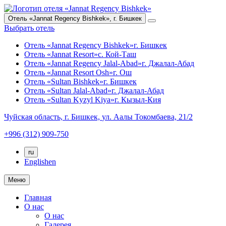
Отель «Jannat Regency Bishkek»,
г. Бишкек
Выбрать отель
Отель «Jannat Regency Bishkek»
г. Бишкек
Отель «Jannat Resort»
с. Кой-Таш
Отель «Jannat Regency Jalal-Abad»
г. Джалал-Абад
Отель «Jannat Resort Osh»
г. Ош
Отель «Sultan Bishkek»
г. Бишкек
Отель «Sultan Jalal-Abad»
г. Джалал-Абад
Отель «Sultan Kyzyl Kiya»
г. Кызыл-Кия
Чуйская область,
г. Бишкек,
ул. Аалы Токомбаева, 21/2
+996 (312) 909-750
ru
English
en
Меню
Главная
О нас
О нас
Галерея